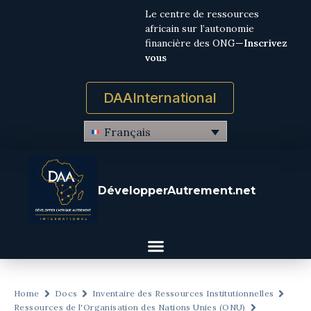
Le centre de ressources
africain sur l’autonomie
financière des ONG—
Inscrivez
vous
DAAInternational
Français
DévelopperAutrement.net
Home
Docs
Inventaire des Ressources Institutionnelles
Ressources de l'Organisation des Nations Unies (ONU)