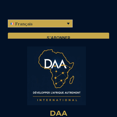
Français
S'ABONNER
DAA