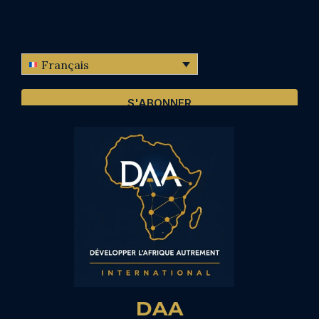
Français
S'ABONNER
DAA