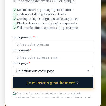
l’autonomie financière des OSC en Afrique.
Les meilleurs appels à projets du mois
Analyses et décryptages exclusifs
Outils pratiques et guides téléchargeables
Études de cas et témoignages inspirants
Veille sur les financements et opportunités
Votre prénom
*
Votre email
*
Votre pays
*
Je m’inscris gratuitement
Vos données sont sécurisées et ne seront jamais
partagées. Vous pouvez vous désabonner à tout moment.