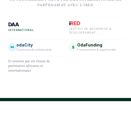
PARTENARIAT AVEC L’IRED
i
RED
DAA
INSTITUT DE RECHERCHE &
INTERNATIONAL
DÉVELOPPEMENT
odaCity
OdaFunding
$
Communauté collaborative
Financements & opportunités
Et soutenu par un réseau de
partenaires africains et
internationaux
« L’autonomie n’est pas une option, c’est notre
avenir. »