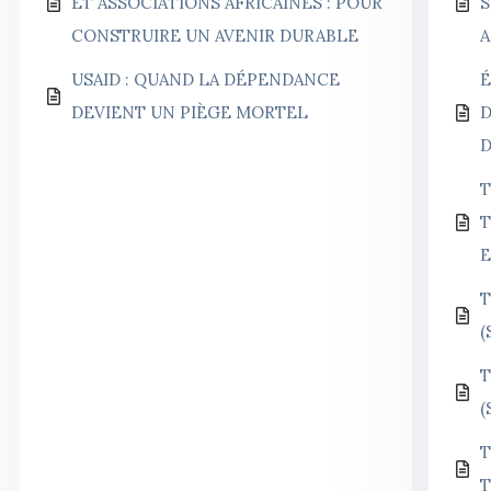
ET ASSOCIATIONS AFRICAINES : POUR
S
CONSTRUIRE UN AVENIR DURABLE
A
USAID : QUAND LA DÉPENDANCE
É
DEVIENT UN PIÈGE MORTEL
D
T
T
E
T
(
T
(
T
T