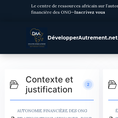
Le centre de ressources africain sur l’aut
financière des ONG—
Inscrivez vous
DévelopperAutrement.net
Contexte et
2
justification
AUTONOMIE FINANCIÈRE DES ONG
É