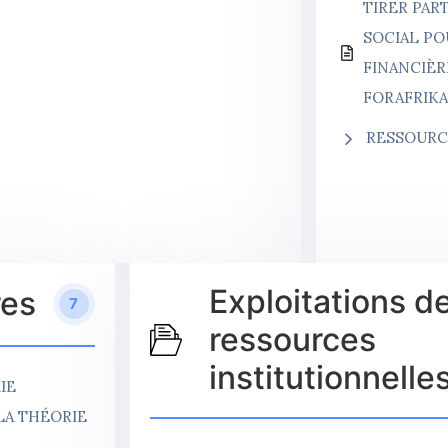
TIRER PAR
SOCIAL PO
FINANCIÈR
FORAFRIK
RESSOURC
Exploitations d
res
7
ressources
institutionnelle
IE
LA THÉORIE