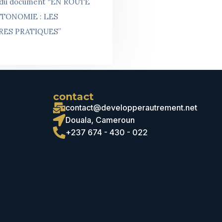
 du document “EN ROUTE
UTONOMIE : LES
RES PRATIQUES”
contact
contact@developperautrement.net
Douala, Cameroun
+237 674 - 430 - 022