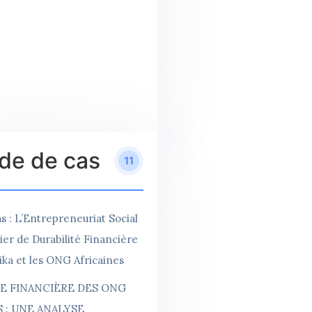
de de cas
11
s : L’Entrepreneuriat Social
r de Durabilité Financière
ika et les ONG Africaines
E FINANCIÈRE DES ONG
S : UNE ANALYSE