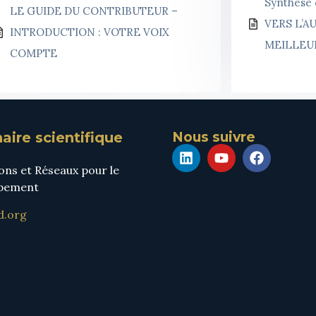
Synthèse
LE GUIDE DU CONTRIBUTEUR –
VERS L’A
INTRODUCTION : VOTRE VOIX
MEILLEU
COMPTE
aire scientifique
Nous suivre
ons et Réseaux pour le
pement
d.org