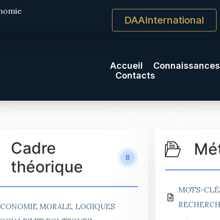
onomie
DAAInternational
Accueil
Connaissances
Contacts
Cadre
Mét
8
théorique
MOTS-CLÉ
RECHERC
CONOMIE MORALE, LOGIQUES