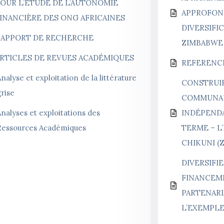
OUR L’ÉTUDE DE L’AUTONOMIE
APPROFOND
INANCIÈRE DES ONG AFRICAINES
DIVERSIFI
APPORT DE RECHERCHE
ZIMBABWE
RTICLES DE REVUES ACADÉMIQUES
REFERENC
nalyse et exploitation de la littérature
CONSTRUIR
grise
COMMUNAU
nalyses et exploitations des
INDÉPEND
Ressources Académiques
TERME – L
CHIKUNI (
DIVERSIFI
FINANCEM
PARTENARI
L’EXEMPLE