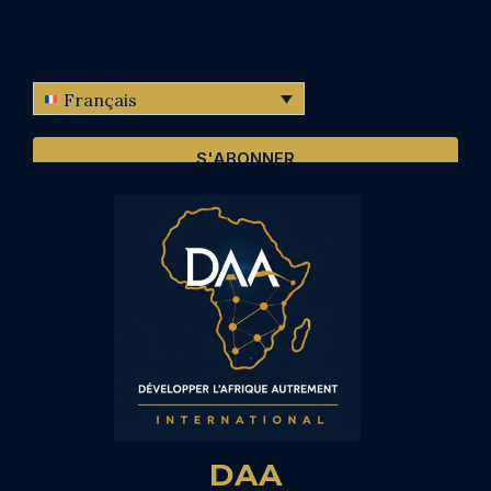
Français
S'ABONNER
DAA