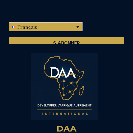
Français
S'ABONNER
DAA