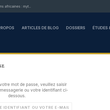
 africaines : myt...
PROPOS
ARTICLES DE BLOG
DOSSIERS
ÉTUDES 
SE
r votre mot de passe, veuillez saisir
messagerie ou votre identifiant ci-
dessous.